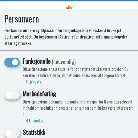
Personvern
0
Her kan du vurdere og tilpasse informasjonkapslene vi ønsker å bruke på
dette nettstedet. Du bestemmer! Aktiver eller deaktiver informasjonkapsler
Luke service D4 Sort
etter eget ønske.
Funksjonelle
(nødvendig)
Disse tjenestene er essensielle for at nettstedet skal være brukbar. Du
kan ikke deaktivere disse, da nettsiden ellers ikke vil fungere korrekt.
↓
1
tjeneste
Markedsføring
Disse tjenestene behandler personlig informasjon for å vise deg relevant
innhold om produkter, tjenester eller temaer som du kan være interessert
i.
↓
4
tjenester
Statistikk