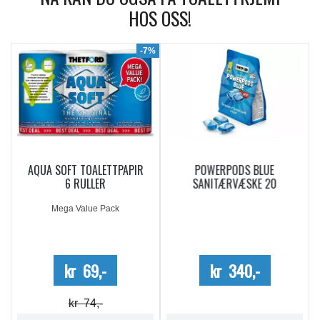
HOS OSS!
9%
-7%
AQUA SOFT TOALETTPAPIR
POWERPODS BLUE
6 RULLER
SANITÆRVÆSKE 20
DOSERINGER
Mega Value Pack
kr 69,-
kr 340,-
kr 74,-