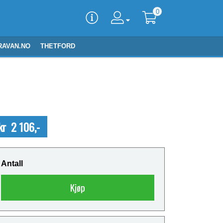
0
RAVAN.NO
THETFORD
kr 2 106,-
Antall
Kjøp