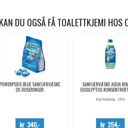
KAN DU OGSÅ FÅ TOALETTKJEMI HOS 
WERPODS BLUE SANITÆRVÆSKE
SANITÆRVÆSKE AQUA KEM B
20 DOSERINGER
EUCALYPTUS KONSENTRERT 0,
Kun kartong - 10%
kr 340,-
kr 254,-