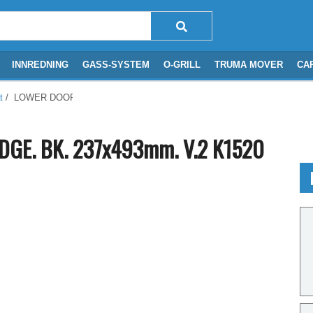
INNREDNING
GASS-SYSTEM
O-GRILL
TRUMA MOVER
CA
t
/ LOWER DOOR. DROP. SAFE EDGE. BK. 237x493mm. V.2 K1520
DGE. BK. 237x493mm. V.2 K1520