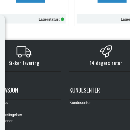
Lagerstatus:
Lagersta
Kjøp
Kjøp
Sikker levering
14 dagers retur
RMASJON
KUNDESENTER
t oss
Kundesenter
s
gsbetingelser
asjoner
ere