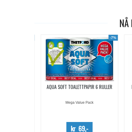
NÅ 
-19%
-7%
ACHETS
AQUA SOFT TOALETTPAPIR 6 RULLER
PO
5 DOSER
Mega Value Pack
-
kr 69,-