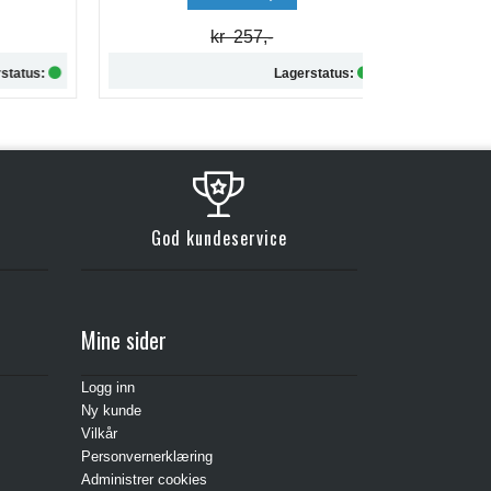
kr 257,-
tus:
Lagerstatus:
Kjøp
God kundeservice
Mine sider
Logg inn
Ny kunde
Vilkår
Personvernerklæring
Administrer cookies