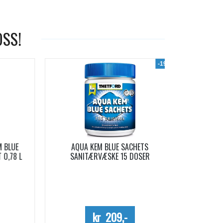
OSS!
-19%
LUE
AQUA KEM BLUE SACHETS
AQUA SOFT 
78 L
SANITÆRVÆSKE 15 DOSER
Me
kr 209,-