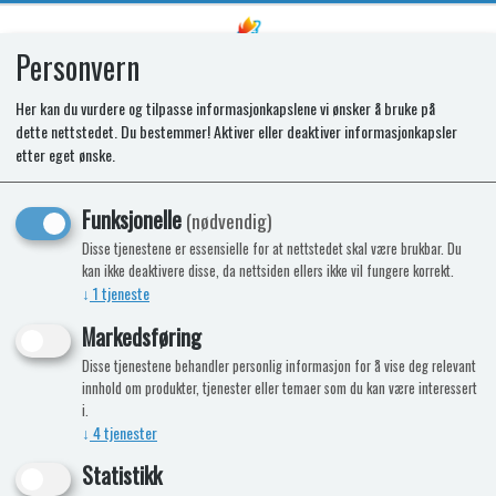
Personvern
0
Her kan du vurdere og tilpasse informasjonkapslene vi ønsker å bruke på
dette nettstedet. Du bestemmer! Aktiver eller deaktiver informasjonkapsler
Låsering DIN 471 20x1.2
etter eget ønske.
Nyhet
Funksjonelle
(nødvendig)
Disse tjenestene er essensielle for at nettstedet skal være brukbar. Du
kan ikke deaktivere disse, da nettsiden ellers ikke vil fungere korrekt.
↓
1
tjeneste
Markedsføring
Disse tjenestene behandler personlig informasjon for å vise deg relevant
innhold om produkter, tjenester eller temaer som du kan være interessert
i.
↓
4
tjenester
Statistikk