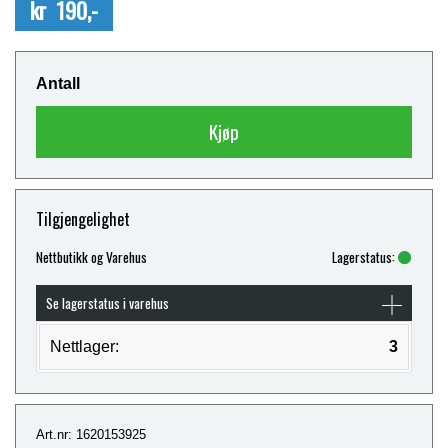
kr 190,-
Antall
Kjøp
Tilgjengelighet
Nettbutikk og Varehus
Lagerstatus:
Se lagerstatus i varehus
Nettlager:
3
Art.nr: 1620153925