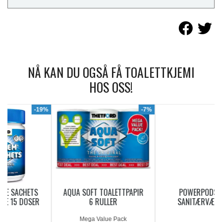
NÅ KAN DU OGSÅ FÅ TOALETTKJEMI
HOS OSS!
9%
-7%
AQUA SOFT TOALETTPAPIR
POWERPODS BLUE
6 RULLER
SANITÆRVÆSKE 20
DOSERINGER
Mega Value Pack