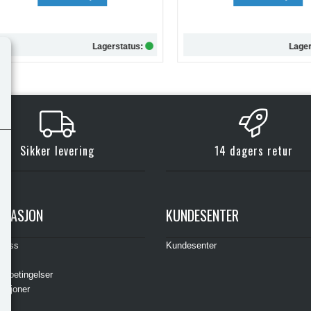
Lagerstatus:
Lagersta
Kjøp
Kjøp
Sikker levering
14 dagers retur
RMASJON
KUNDESENTER
t oss
Kundesenter
s
gsbetingelser
asjoner
ere