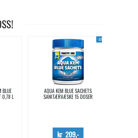
OSS!
-19%
LUE
AQUA KEM BLUE SACHETS
AQUA SOFT 
78 L
SANITÆRVÆSKE 15 DOSER
Me
kr 209,-