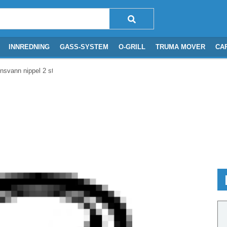
INNREDNING
GASS-SYSTEM
O-GRILL
TRUMA MOVER
CA
svann nippel 2 stk