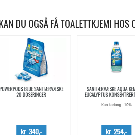
KAN DU OGSÅ FÅ TOALETTKJEMI HOS 
WERPODS BLUE SANITÆRVÆSKE
SANITÆRVÆSKE AQUA KEM B
20 DOSERINGER
EUCALYPTUS KONSENTRERT 0,
Kun kartong - 10%
kr 340,-
kr 254,-