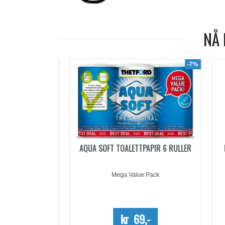
NÅ 
-19%
-7%
ACHETS
AQUA SOFT TOALETTPAPIR 6 RULLER
PO
5 DOSER
Mega Value Pack
-
kr 69,-