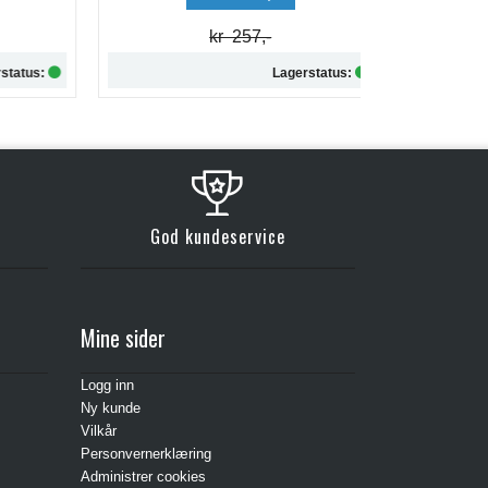
kr 257,-
tus:
Lagerstatus:
Kjøp
God kundeservice
Mine sider
Logg inn
Ny kunde
Vilkår
Personvernerklæring
Administrer cookies