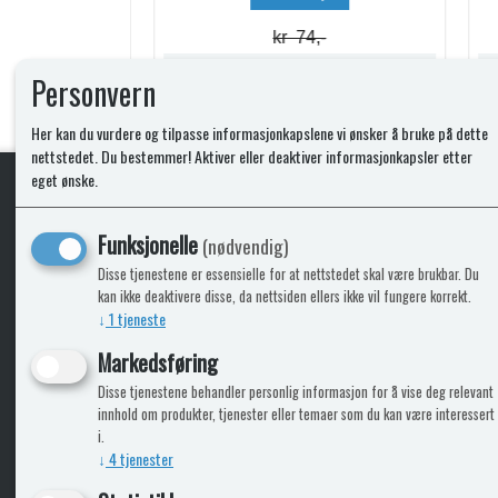
kr 74,-
Lagerstatus:
Lagerstatus:
Personvern
Kjøp
Her kan du vurdere og tilpasse informasjonkapslene vi ønsker å bruke på dette
nettstedet. Du bestemmer! Aktiver eller deaktiver informasjonkapsler etter
eget ønske.
KLikk & hent
Funksjonelle
(nødvendig)
Disse tjenestene er essensielle for at nettstedet skal være brukbar. Du
kan ikke deaktivere disse, da nettsiden ellers ikke vil fungere korrekt.
↓
1
tjeneste
ICARAVANGRUPPEN
INFO
Markedsføring
Disse tjenestene behandler personlig informasjon for å vise deg relevant
Bobilkjeden - iCaravan Tromsø
Kontak
innhold om produkter, tjenester eller temaer som du kan være interessert
Caravan.no - når camping er livet
Cookie
i.
Trumadeler.no - utstyr fra Truma og Alde
Leverin
↓
4
tjenester
Fritidsvarehuset.no - barn og velvære
Reklam
Return