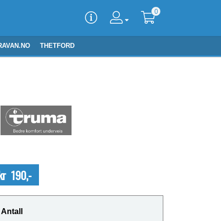
0
RAVAN.NO
THETFORD
kr 190,-
Antall