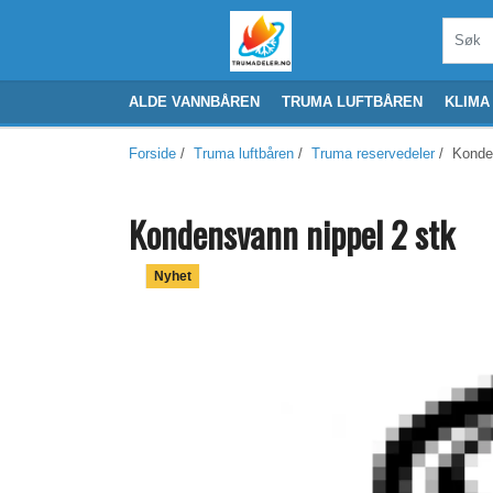
ALDE VANNBÅREN
TRUMA LUFTBÅREN
KLIMA
Forside
/
Truma luftbåren
/
Truma reservedeler
/ Konden
Kondensvann nippel 2 stk
Nyhet