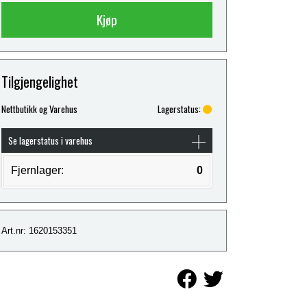
Kjøp
Tilgjengelighet
Nettbutikk og Varehus
Lagerstatus:
Se lagerstatus i varehus
Fjernlager:
0
Art.nr: 1620153351