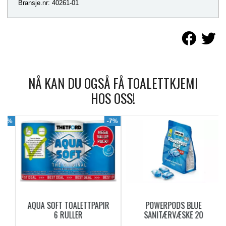
Bransje.nr: 40261-01
NÅ KAN DU OGSÅ FÅ TOALETTKJEMI
HOS OSS!
9%
-7%
AQUA SOFT TOALETTPAPIR
POWERPODS BLUE
6 RULLER
SANITÆRVÆSKE 20
DOSERINGER