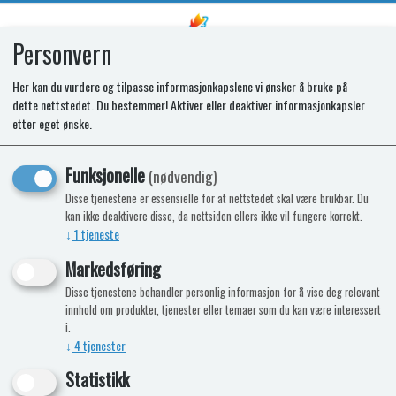
Personvern
0
Her kan du vurdere og tilpasse informasjonkapslene vi ønsker å bruke på
dette nettstedet. Du bestemmer! Aktiver eller deaktiver informasjonkapsler
Klammer for 72mm slange
etter eget ønske.
Funksjonelle
(nødvendig)
Disse tjenestene er essensielle for at nettstedet skal være brukbar. Du
kan ikke deaktivere disse, da nettsiden ellers ikke vil fungere korrekt.
↓
1
tjeneste
Markedsføring
Disse tjenestene behandler personlig informasjon for å vise deg relevant
innhold om produkter, tjenester eller temaer som du kan være interessert
i.
↓
4
tjenester
Statistikk