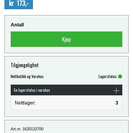
kr 173,-
Antall
Kjøp
Tilgjengelighet
Nettbutikk og Varehus
Lagerstatus:
Se lagerstatus i varehus
Nettlager:
3
Art.nr: 1620132700