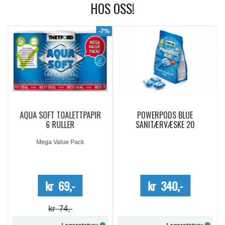
HOS OSS!
9%
-7%
AQUA SOFT TOALETTPAPIR
POWERPODS BLUE
6 RULLER
SANITÆRVÆSKE 20
DOSERINGER
Mega Value Pack
kr 69,-
kr 340,-
kr 74,-