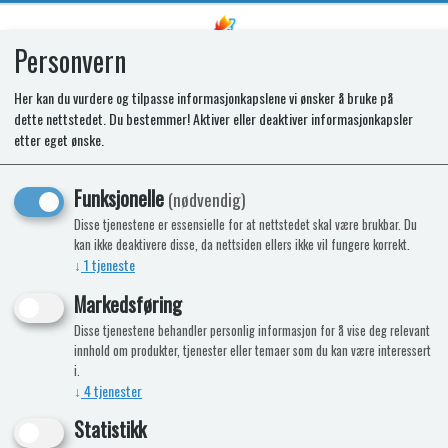
Personvern
0
Her kan du vurdere og tilpasse informasjonkapslene vi ønsker å bruke på
dette nettstedet. Du bestemmer! Aktiver eller deaktiver informasjonkapsler
Kabel 12V for CP+
etter eget ønske.
Funksjonelle
(nødvendig)
Disse tjenestene er essensielle for at nettstedet skal være brukbar. Du
kan ikke deaktivere disse, da nettsiden ellers ikke vil fungere korrekt.
↓
1
tjeneste
Markedsføring
Disse tjenestene behandler personlig informasjon for å vise deg relevant
innhold om produkter, tjenester eller temaer som du kan være interessert
i.
↓
4
tjenester
Statistikk