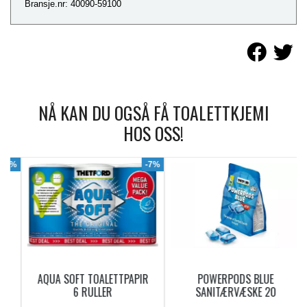
Bransje.nr: 40090-59100
NÅ KAN DU OGSÅ FÅ TOALETTKJEMI
HOS OSS!
9%
-7%
AQUA SOFT TOALETTPAPIR
POWERPODS BLUE
6 RULLER
SANITÆRVÆSKE 20
DOSERINGER