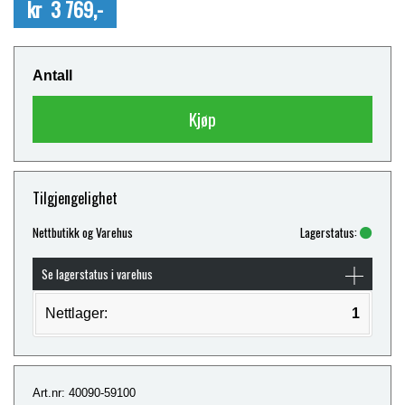
kr 3 769,-
Antall
Kjøp
Tilgjengelighet
Nettbutikk og Varehus
Lagerstatus:
Se lagerstatus i varehus
Nettlager:
1
Art.nr: 40090-59100