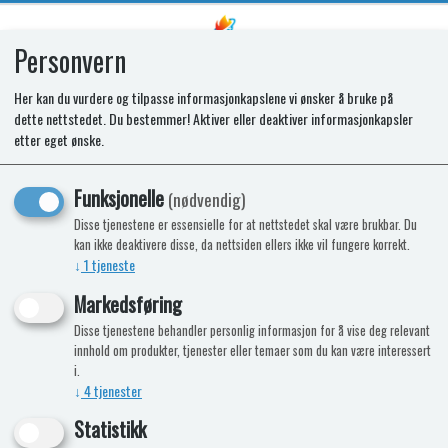
Personvern
0
Her kan du vurdere og tilpasse informasjonkapslene vi ønsker å bruke på
dette nettstedet. Du bestemmer! Aktiver eller deaktiver informasjonkapsler
Innsugsett saphir 2m
etter eget ønske.
Funksjonelle
(nødvendig)
Disse tjenestene er essensielle for at nettstedet skal være brukbar. Du
kan ikke deaktivere disse, da nettsiden ellers ikke vil fungere korrekt.
↓
1
tjeneste
Markedsføring
Disse tjenestene behandler personlig informasjon for å vise deg relevant
innhold om produkter, tjenester eller temaer som du kan være interessert
i.
↓
4
tjenester
Statistikk