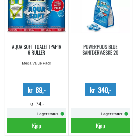
AQUA SOFT TOALETTPAPIR
POWERPODS BLUE
6 RULLER
SANITÆRVÆSKE 20
DOSERINGER
Mega Value Pack
kr 69,-
kr 340,-
kr 74,-
Lagerstatus:
Lagerstatus:
Kjøp
Kjøp