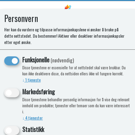
Personvern
0
Her kan du vurdere og tilpasse informasjonkapslene vi ønsker å bruke på
dette nettstedet. Du bestemmer! Aktiver eller deaktiver informasjonkapsler
Grill O-Grill Piknik 900 Rød
etter eget ønske.
Nyhet
Funksjonelle
(nødvendig)
Disse tjenestene er essensielle for at nettstedet skal være brukbar. Du
kan ikke deaktivere disse, da nettsiden ellers ikke vil fungere korrekt.
↓
1
tjeneste
Markedsføring
Disse tjenestene behandler personlig informasjon for å vise deg relevant
innhold om produkter, tjenester eller temaer som du kan være interessert
i.
↓
4
tjenester
Statistikk