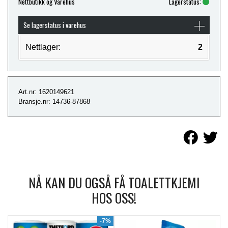
Nettbutikk og Varehus
Lagerstatus:
Se lagerstatus i varehus
Nettlager:
2
Art.nr: 1620149621
Bransje.nr: 14736-87868
NÅ KAN DU OGSÅ FÅ TOALETTKJEMI
HOS OSS!
9%
-7%