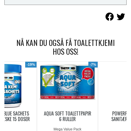
NÅ KAN DU OGSÅ FÅ TOALETTKJEMI
HOS OSS!
9%
-7%
AQUA SOFT TOALETTPAPIR
POWERPODS BLUE
6 RULLER
SANITÆRVÆSKE 20
DOSERINGER
Mega Value Pack