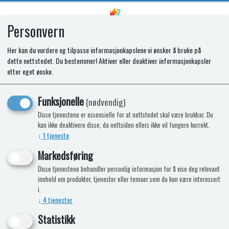
Personvern
0
Her kan du vurdere og tilpasse informasjonkapslene vi ønsker å bruke på
dette nettstedet. Du bestemmer! Aktiver eller deaktiver informasjonkapsler
Elektronikk Saphir Comfort RC
etter eget ønske.
Nyhet
Funksjonelle
(nødvendig)
Disse tjenestene er essensielle for at nettstedet skal være brukbar. Du
kan ikke deaktivere disse, da nettsiden ellers ikke vil fungere korrekt.
↓
1
tjeneste
Markedsføring
Disse tjenestene behandler personlig informasjon for å vise deg relevant
innhold om produkter, tjenester eller temaer som du kan være interessert
i.
↓
4
tjenester
Statistikk