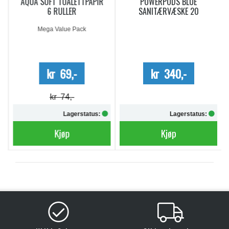
AQUA SOFT TOALETTPAPIR
POWERPODS BLUE
6 RULLER
SANITÆRVÆSKE 20
DOSERINGER
Mega Value Pack
kr 69,-
kr 340,-
kr 74,-
Lagerstatus:
Lagerstatus:
Kjøp
Kjøp