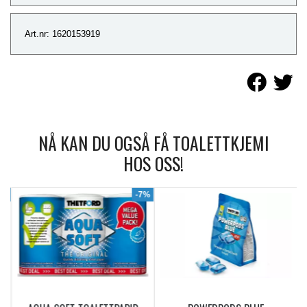
Art.nr: 1620153919
NÅ KAN DU OGSÅ FÅ TOALETTKJEMI
HOS OSS!
9%
-7%