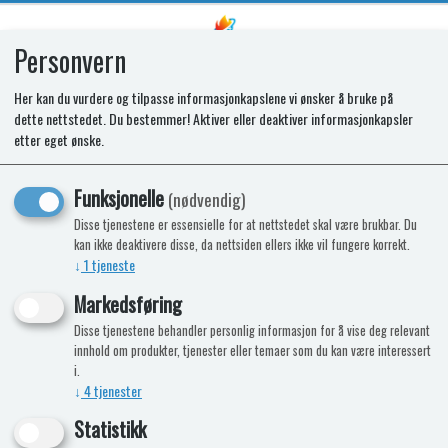
Personvern
0
Her kan du vurdere og tilpasse informasjonkapslene vi ønsker å bruke på
dette nettstedet. Du bestemmer! Aktiver eller deaktiver informasjonkapsler
Dekaseal 8936 Tettemasse
etter eget ønske.
Antrasitt 560 ml
Funksjonelle
(nødvendig)
Disse tjenestene er essensielle for at nettstedet skal være brukbar. Du
Nyhet
kan ikke deaktivere disse, da nettsiden ellers ikke vil fungere korrekt.
↓
1
tjeneste
Markedsføring
Disse tjenestene behandler personlig informasjon for å vise deg relevant
innhold om produkter, tjenester eller temaer som du kan være interessert
i.
↓
4
tjenester
Statistikk