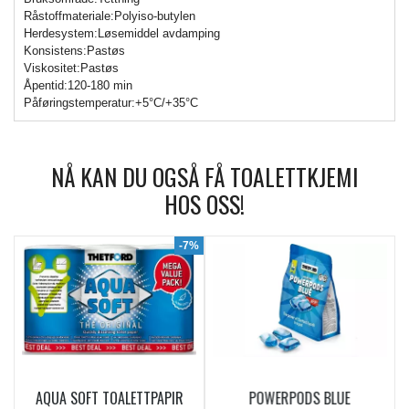
Råstoffmateriale:Polyiso-butylen
Herdesystem:Løsemiddel avdamping
Konsistens:Pastøs
Viskositet:Pastøs
Åpentid:120-180 min
Påføringstemperatur:+5°C/+35°C
NÅ KAN DU OGSÅ FÅ TOALETTKJEMI
HOS OSS!
9%
-7%
AQUA SOFT TOALETTPAPIR
POWERPODS BLUE