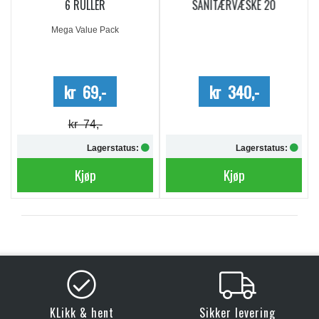
6 RULLER
SANITÆRVÆSKE 20
DOSERINGER
Mega Value Pack
kr 69,-
kr 340,-
kr 74,-
Lagerstatus:
Lagerstatus:
Kjøp
Kjøp
KLikk & hent
Sikker levering