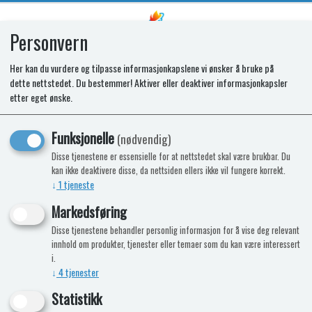
Personvern
0
Her kan du vurdere og tilpasse informasjonkapslene vi ønsker å bruke på
dette nettstedet. Du bestemmer! Aktiver eller deaktiver informasjonkapsler
SPARE GRILL DOOR CAPRICE BK
etter eget ønske.
Funksjonelle
(nødvendig)
Disse tjenestene er essensielle for at nettstedet skal være brukbar. Du
kan ikke deaktivere disse, da nettsiden ellers ikke vil fungere korrekt.
↓
1
tjeneste
Markedsføring
Disse tjenestene behandler personlig informasjon for å vise deg relevant
innhold om produkter, tjenester eller temaer som du kan være interessert
i.
↓
4
tjenester
Statistikk