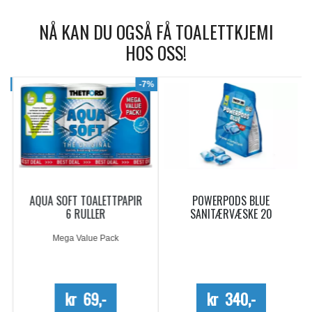
NÅ KAN DU OGSÅ FÅ TOALETTKJEMI
HOS OSS!
9%
-7%
AQUA SOFT TOALETTPAPIR
POWERPODS BLUE
6 RULLER
SANITÆRVÆSKE 20
DOSERINGER
Mega Value Pack
kr 69,-
kr 340,-