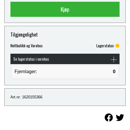
Kjøp
Tilgjengelighet
Nettbutikk og Varehus
Lagerstatus:
Se lagerstatus i varehus
Fjernlager:
0
Art.nr: 1620155366