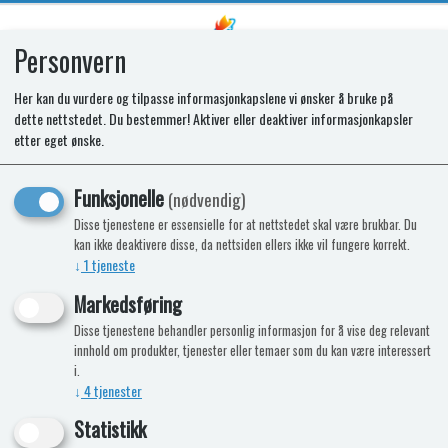
Personvern
0
Her kan du vurdere og tilpasse informasjonkapslene vi ønsker å bruke på
dette nettstedet. Du bestemmer! Aktiver eller deaktiver informasjonkapsler
OVEN DOOR. 420 OVEN. BK. SIDE
etter eget ønske.
OPEN. ASSY
Funksjonelle
(nødvendig)
Disse tjenestene er essensielle for at nettstedet skal være brukbar. Du
kan ikke deaktivere disse, da nettsiden ellers ikke vil fungere korrekt.
↓
1
tjeneste
Markedsføring
Disse tjenestene behandler personlig informasjon for å vise deg relevant
innhold om produkter, tjenester eller temaer som du kan være interessert
i.
↓
4
tjenester
Statistikk