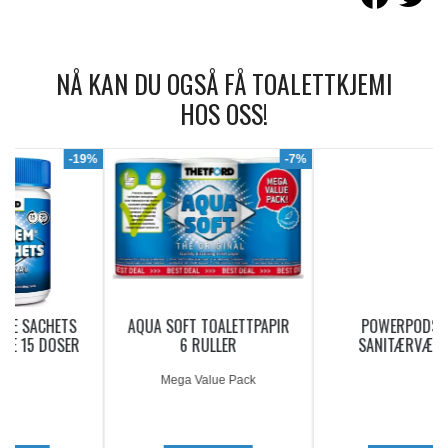
NÅ KAN DU OGSÅ FÅ TOALETTKJEMI
HOS OSS!
9%
-7%
AQUA SOFT TOALETTPAPIR
POWERPODS BLUE
6 RULLER
SANITÆRVÆSKE 20
DOSERINGER
Mega Value Pack