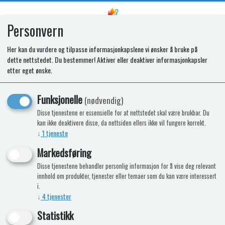
Personvern
0
Her kan du vurdere og tilpasse informasjonkapslene vi ønsker å bruke på
dette nettstedet. Du bestemmer! Aktiver eller deaktiver informasjonkapsler
SR VEGETABLE BIN
etter eget ønske.
Funksjonelle
(nødvendig)
Disse tjenestene er essensielle for at nettstedet skal være brukbar. Du
kan ikke deaktivere disse, da nettsiden ellers ikke vil fungere korrekt.
↓
1
tjeneste
Markedsføring
Disse tjenestene behandler personlig informasjon for å vise deg relevant
innhold om produkter, tjenester eller temaer som du kan være interessert
i.
↓
4
tjenester
Statistikk