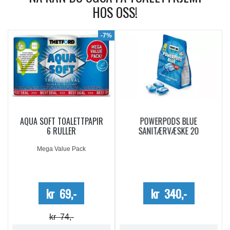
HOS OSS!
9%
-7%
AQUA SOFT TOALETTPAPIR
POWERPODS BLUE
6 RULLER
SANITÆRVÆSKE 20
DOSERINGER
Mega Value Pack
kr 69,-
kr 340,-
kr 74,-