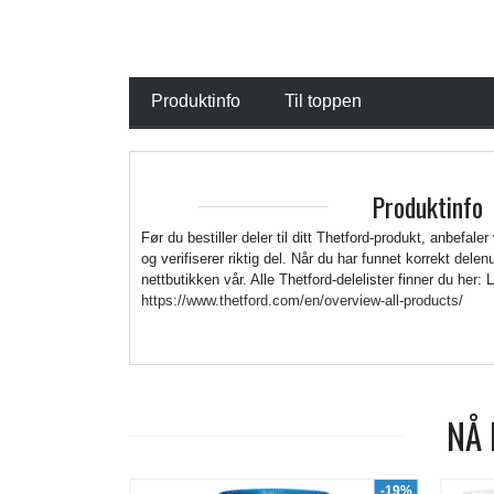
Produktinfo
Til toppen
Produktinfo
Før du bestiller deler til ditt Thetford-produkt, anbefaler
og verifiserer riktig del. Når du har funnet korrekt del
nettbutikken vår. Alle Thetford-delelister finner du her: 
https://www.thetford.com/en/overview-all-products/
NÅ 
-19%
-7%