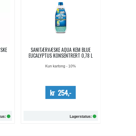
LUE
AQUA KEM BLUE SACHETS
AQUA SOFT 
78 L
SANITÆRVÆSKE 15 DOSER
Me
kr 209,-
kr 257,-
tus:
Lagerstatus:
Kjøp