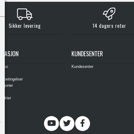
Sikker levering
14 dagers retur
RMASJON
KUNDESENTER
t oss
Kundesenter
s
gsbetingelser
asjoner
ere
odukter