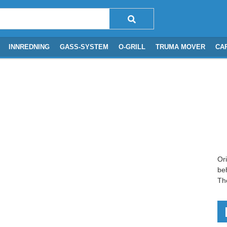
INNREDNING
GASS-SYSTEM
O-GRILL
TRUMA MOVER
CA
Or
be
Th