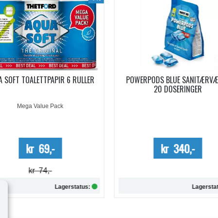
WERPODS BLUE SANITÆRVÆSKE
SANITÆRVÆSKE AQUA KEM B
20 DOSERINGER
EUCALYPTUS KONSENTRERT 0,
Kun kartong - 10%
kr 340,-
kr 254,-
Lagerstatus:
Lagersta
Kjøp
Kjøp