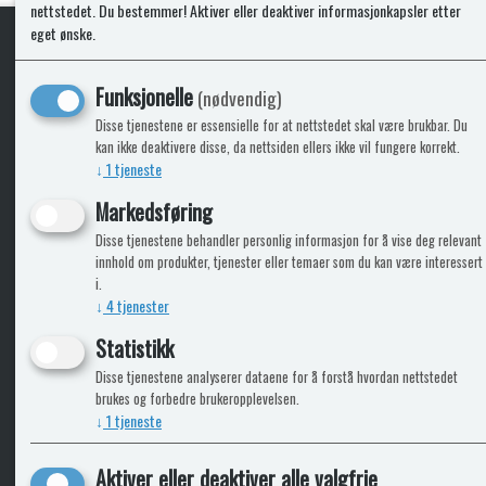
nettstedet. Du bestemmer! Aktiver eller deaktiver informasjonkapsler etter
eget ønske.
KLikk & hent
Funksjonelle
(nødvendig)
Disse tjenestene er essensielle for at nettstedet skal være brukbar. Du
kan ikke deaktivere disse, da nettsiden ellers ikke vil fungere korrekt.
↓
1
tjeneste
ICARAVANGRUPPEN
INFO
Markedsføring
Disse tjenestene behandler personlig informasjon for å vise deg relevant
Bobilkjeden - iCaravan Tromsø
Kontak
innhold om produkter, tjenester eller temaer som du kan være interessert
Caravan.no - når camping er livet
Cookie
i.
Trumadeler.no - utstyr fra Truma og Alde
Leverin
↓
4
tjenester
Fritidsvarehuset.no - barn og velvære
Reklam
Return
Statistikk
Alle pr
Disse tjenestene analyserer dataene for å forstå hvordan nettstedet
brukes og forbedre brukeropplevelsen.
↓
1
tjeneste
Aktiver eller deaktiver alle valgfrie