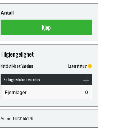
Antall
Kjøp
Tilgjengelighet
Nettbutikk og Varehus
Lagerstatus:
Se lagerstatus i varehus
Fjernlager:
0
Art.nr: 1620155179