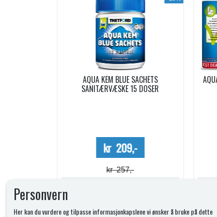
ACHETS
AQUA SOFT TOALETTPAPIR 6 RULLER
PO
5 DOSER
Mega Value Pack
-
kr 69,-
kr 74,-
Lagerstatus:
Lagerstatus:
Personvern
Kjøp
Her kan du vurdere og tilpasse informasjonkapslene vi ønsker å bruke på dette