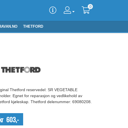
0
RAVAN.NO
THETFORD
iginal Thetford reservedel: SR VEGETABLE
holder. Egnet for reparasjon og vedlikehold av
etford kjøleskap. Thetford delenummer: 69080208.
kr 603,-