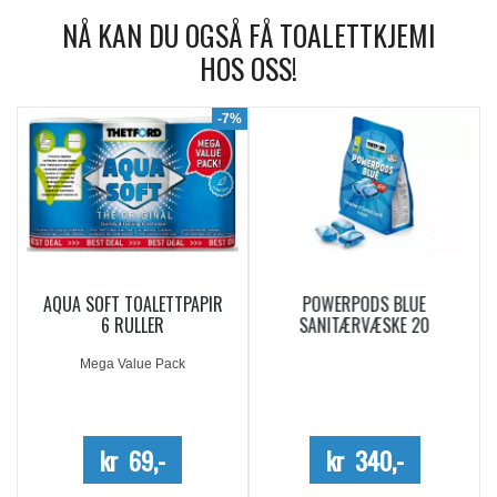
NÅ KAN DU OGSÅ FÅ TOALETTKJEMI
HOS OSS!
9%
-7%
AQUA SOFT TOALETTPAPIR
POWERPODS BLUE
6 RULLER
SANITÆRVÆSKE 20
DOSERINGER
Mega Value Pack
kr 69,-
kr 340,-