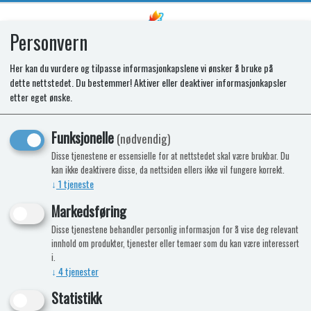
Personvern
0
Her kan du vurdere og tilpasse informasjonkapslene vi ønsker å bruke på
dette nettstedet. Du bestemmer! Aktiver eller deaktiver informasjonkapsler
SD3456 HOUSING FAWO 1 Pure
etter eget ønske.
White
Funksjonelle
(nødvendig)
Disse tjenestene er essensielle for at nettstedet skal være brukbar. Du
kan ikke deaktivere disse, da nettsiden ellers ikke vil fungere korrekt.
↓
1
tjeneste
Markedsføring
Disse tjenestene behandler personlig informasjon for å vise deg relevant
innhold om produkter, tjenester eller temaer som du kan være interessert
i.
↓
4
tjenester
Statistikk