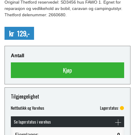
Original Thetford reservedel: SD3456 hus FAWO 1. Egnet for
reparasjon og vedlikehold av bobil, caravan og campingutstyr.
Thetford delenummer: 2660680.
kr 129,-
Antall
Kjøp
Tilgjengelighet
Nettbutikk og Varehus
Lagerstatus:
Se lagerstatus i varehus
Fjernlager:
0