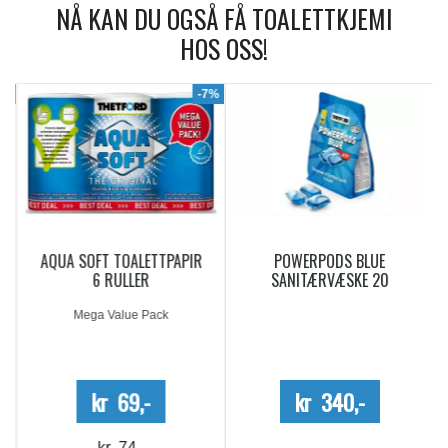
NÅ KAN DU OGSÅ FÅ TOALETTKJEMI
HOS OSS!
9%
-7%
AQUA SOFT TOALETTPAPIR
POWERPODS BLUE
6 RULLER
SANITÆRVÆSKE 20
DOSERINGER
Mega Value Pack
kr 69,-
kr 340,-
kr 74,-