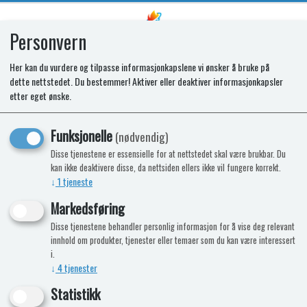
Personvern
0
Her kan du vurdere og tilpasse informasjonkapslene vi ønsker å bruke på
dette nettstedet. Du bestemmer! Aktiver eller deaktiver informasjonkapsler
SRC SHELF
etter eget ønske.
Funksjonelle
(nødvendig)
Nyhet
Disse tjenestene er essensielle for at nettstedet skal være brukbar. Du
kan ikke deaktivere disse, da nettsiden ellers ikke vil fungere korrekt.
↓
1
tjeneste
Markedsføring
Disse tjenestene behandler personlig informasjon for å vise deg relevant
innhold om produkter, tjenester eller temaer som du kan være interessert
i.
↓
4
tjenester
Statistikk