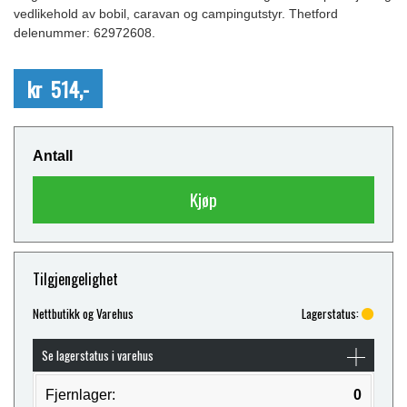
vedlikehold av bobil, caravan og campingutstyr. Thetford
delenummer: 62972608.
kr 514,-
Antall
Kjøp
Tilgjengelighet
Nettbutikk og Varehus
Lagerstatus:
Se lagerstatus i varehus
Fjernlager:
0