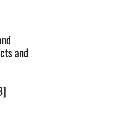
and
úcts and
B]