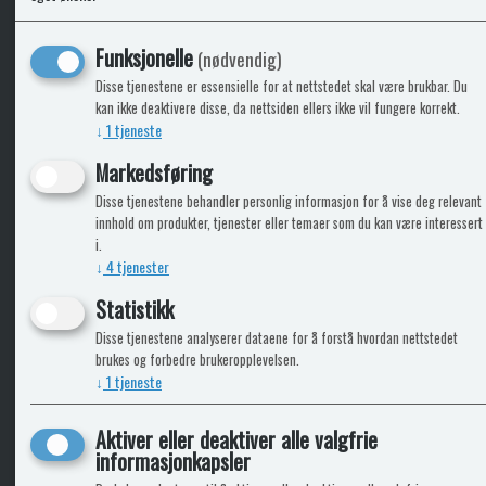
KLikk & hent
Funksjonelle
(nødvendig)
Disse tjenestene er essensielle for at nettstedet skal være brukbar. Du
kan ikke deaktivere disse, da nettsiden ellers ikke vil fungere korrekt.
↓
1
tjeneste
ICARAVANGRUPPEN
INFO
Markedsføring
Disse tjenestene behandler personlig informasjon for å vise deg relevant
Bobilkjeden - iCaravan Tromsø
Kontak
innhold om produkter, tjenester eller temaer som du kan være interessert
Caravan.no - når camping er livet
Cookie
i.
Trumadeler.no - utstyr fra Truma og Alde
Leverin
↓
4
tjenester
Fritidsvarehuset.no - barn og velvære
Reklam
Return
Statistikk
Alle pr
Disse tjenestene analyserer dataene for å forstå hvordan nettstedet
brukes og forbedre brukeropplevelsen.
↓
1
tjeneste
Aktiver eller deaktiver alle valgfrie
informasjonkapsler