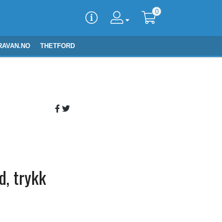
0
RAVAN.NO
THETFORD
d, trykk