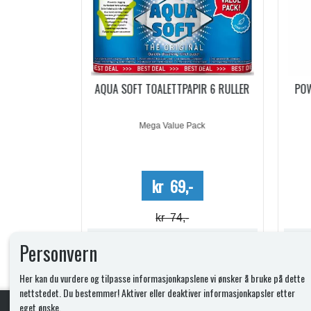
ACHETS
AQUA SOFT TOALETTPAPIR 6 RULLER
PO
5 DOSER
Mega Value Pack
-
kr 69,-
kr 74,-
Lagerstatus:
Lagerstatus:
Personvern
Kjøp
Her kan du vurdere og tilpasse informasjonkapslene vi ønsker å bruke på dette
nettstedet. Du bestemmer! Aktiver eller deaktiver informasjonkapsler etter
eget ønske.