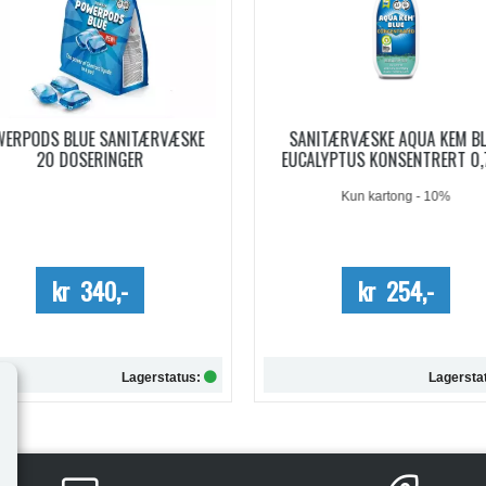
WERPODS BLUE SANITÆRVÆSKE
SANITÆRVÆSKE AQUA KEM B
20 DOSERINGER
EUCALYPTUS KONSENTRERT 0,
Kun kartong - 10%
kr 340,-
kr 254,-
Lagerstatus:
Lagersta
Kjøp
Kjøp