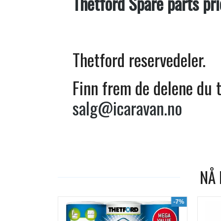
Thetford Spare parts pri
Thetford reservedeler.
Finn frem de delene du t
salg@icaravan.no
NÅ 
-19%
-7%