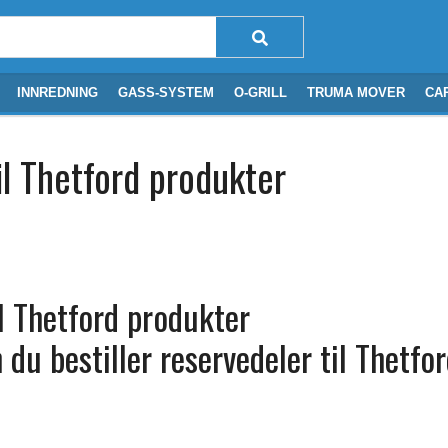
INNREDNING
GASS-SYSTEM
O-GRILL
TRUMA MOVER
CA
il Thetford produkter
il Thetford produkter
du bestiller reservedeler til Thetfor