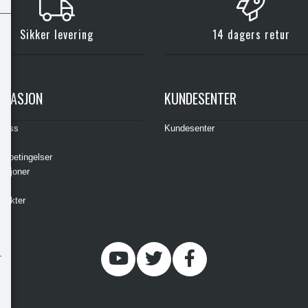
Sikker levering
14 dagers retur
RMASJON
KUNDESENTER
t oss
Kundesenter
s
gsbetingelser
asjoner
ere
odukter