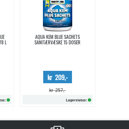
LUE
AQUA KEM BLUE SACHETS
AQUA SOFT 
78 L
SANITÆRVÆSKE 15 DOSER
Me
kr 209,-
kr 257,-
tus:
Lagerstatus:
Kjøp