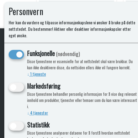
Lagerstatus:
Lagerstatus:
Personvern
jøp
Kjøp
Her kan du vurdere og tilpasse informasjonkapslene vi ønsker å bruke på dette
nettstedet. Du bestemmer! Aktiver eller deaktiver informasjonkapsler etter
eget ønske.
Funksjonelle
KLikk & hent
(nødvendig)
Disse tjenestene er essensielle for at nettstedet skal være brukbar. Du
kan ikke deaktivere disse, da nettsiden ellers ikke vil fungere korrekt.
↓
1
tjeneste
ICARAVANGRUPPEN
INFO
Markedsføring
Disse tjenestene behandler personlig informasjon for å vise deg relevant
Bobilkjeden - iCaravan Tromsø
Kontak
innhold om produkter, tjenester eller temaer som du kan være interessert
Caravan.no - når camping er livet
Cookie
i.
Trumadeler.no - utstyr fra Truma og Alde
Leverin
↓
4
tjenester
Fritidsvarehuset.no - barn og velvære
Reklam
Return
Statistikk
Alle pr
Disse tjenestene analyserer dataene for å forstå hvordan nettstedet