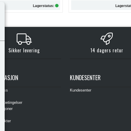
Lagerstatus:
L
Kjøp
Kjøp
Sikker levering
14 dagers retur
RMASJON
KUNDESENTER
t oss
Kundesenter
s
gsbetingelser
asjoner
ere
odukter