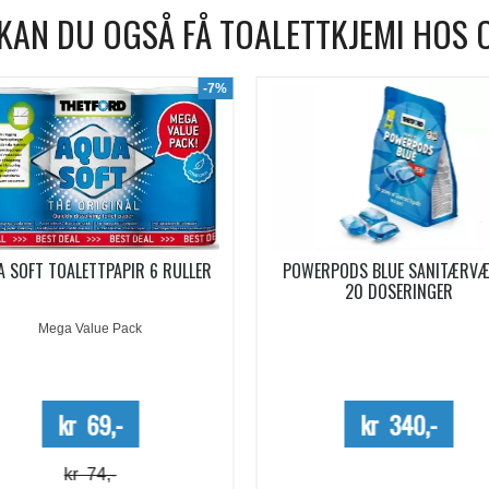
KAN DU OGSÅ FÅ TOALETTKJEMI HOS 
POWERPODS BLUE SANITÆRVÆSKE
SANITÆRVÆSKE AQUA 
20 DOSERINGER
EUCALYPTUS KONSENTRE
Kun kartong - 1
kr 340,-
kr 254,-