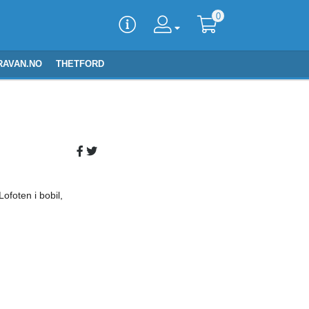
0
RAVAN.NO
THETFORD
ofoten i bobil,