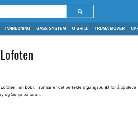
INNREDNING
GASS-SYSTEM
O-GRILL
TRUMA MOVER
CA
 Lofoten
Lofoten i en bobil. Tromsø er det perfekte utgangspunkt for å oppleve L
y og Senja på turen.