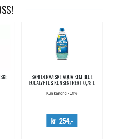
OSS!
-19%
KEM BLUE
AQUA KEM BLUE SACHETS
AQUA
RT 0,78 L
SANITÆRVÆSKE 15 DOSER
0%
kr 209,-
kr 257,-