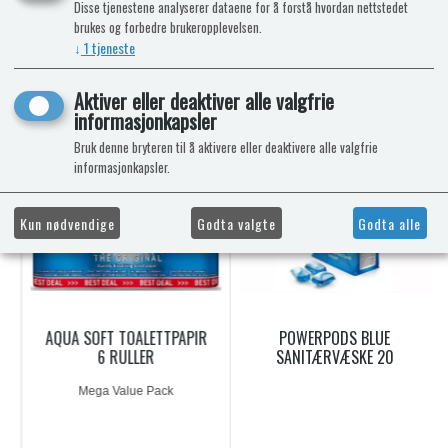
Disse tjenestene analyserer dataene for å forstå hvordan nettstedet
brukes og forbedre brukeropplevelsen.
↓
1
tjeneste
NÅ KAN DU OGSÅ FÅ TOALETTKJEMI
Aktiver eller deaktiver alle valgfrie
HOS OSS!
informasjonkapsler
Bruk denne bryteren til å aktivere eller deaktivere alle valgfrie
informasjonkapsler.
9%
-7%
Kun nødvendige
Godta valgte
Godta alle
AQUA SOFT TOALETTPAPIR
POWERPODS BLUE
6 RULLER
SANITÆRVÆSKE 20
DOSERINGER
Mega Value Pack