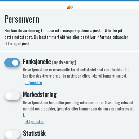
Personvern
0
Her kan du vurdere og tilpasse informasjonkapslene vi ønsker å bruke på
dette nettstedet. Du bestemmer! Aktiver eller deaktiver informasjonkapsler
etter eget ønske.
Project 2000 er en italiensk produsent
av utstyr til fritidskjøretøy. Spesialiteter
Funksjonelle
(nødvendig)
er TVstativ, senkesenger og
Disse tjenestene er essensielle for at nettstedet skal være brukbar. Du
innstegstrapp.
kan ikke deaktivere disse, da nettsiden ellers ikke vil fungere korrekt.
↓
1
tjeneste
Vi har et stort utvalg av Project 2000 produkter i vår
nettbutikk.
Markedsføring
Disse tjenestene behandler personlig informasjon for å vise deg relevant
innhold om produkter, tjenester eller temaer som du kan være interessert
i.
Ingen produkter funnet
↓
4
tjenester
Statistikk