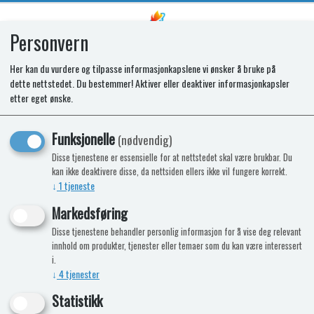
Personvern
0
Her kan du vurdere og tilpasse informasjonkapslene vi ønsker å bruke på
dette nettstedet. Du bestemmer! Aktiver eller deaktiver informasjonkapsler
etter eget ønske.
Funksjonelle
(nødvendig)
Disse tjenestene er essensielle for at nettstedet skal være brukbar. Du
kan ikke deaktivere disse, da nettsiden ellers ikke vil fungere korrekt.
↓
1
tjeneste
Ingen produkter funnet
Markedsføring
Disse tjenestene behandler personlig informasjon for å vise deg relevant
innhold om produkter, tjenester eller temaer som du kan være interessert
i.
↓
4
tjenester
Statistikk