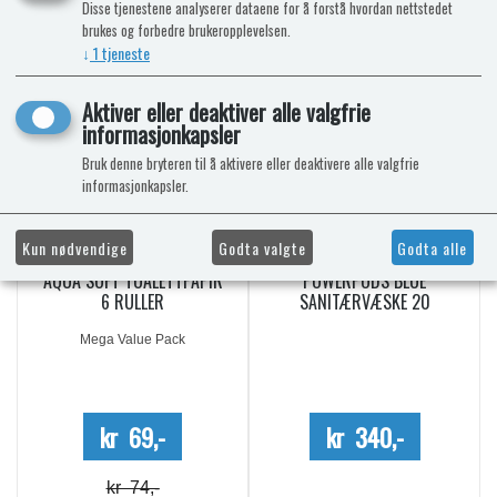
NÅ KAN DU OGSÅ FÅ TOALETTKJEMI
Disse tjenestene analyserer dataene for å forstå hvordan nettstedet
brukes og forbedre brukeropplevelsen.
HOS OSS!
↓
1
tjeneste
9%
-7%
Aktiver eller deaktiver alle valgfrie
informasjonkapsler
Bruk denne bryteren til å aktivere eller deaktivere alle valgfrie
informasjonkapsler.
Kun nødvendige
Godta valgte
Godta alle
AQUA SOFT TOALETTPAPIR
POWERPODS BLUE
6 RULLER
SANITÆRVÆSKE 20
DOSERINGER
Mega Value Pack
kr 69,-
kr 340,-
kr 74,-