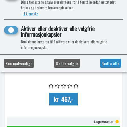
Disse tjenestene analyserer dataene for å forstå hvordan nettstedet
brukes og forbedre brukeropplevelsen.
↓
1
tjeneste
Aktiver eller deaktiver alle valgfrie
informasjonkapsler
Bruk denne bryteren til å aktivere eller deaktivere alle valgfrie
informasjonkapsler.
ADAPTER /DISTANSE 10MM
Kun nødvendige
Godta valgte
Godta alle
Adapter / distanse for økt taktykkelse Aventa
kr 467,-
Lagerstatus: