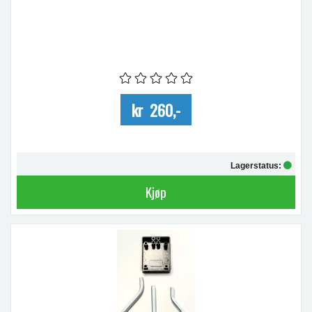
kr 260,-
Lagerstatus:
Kjøp