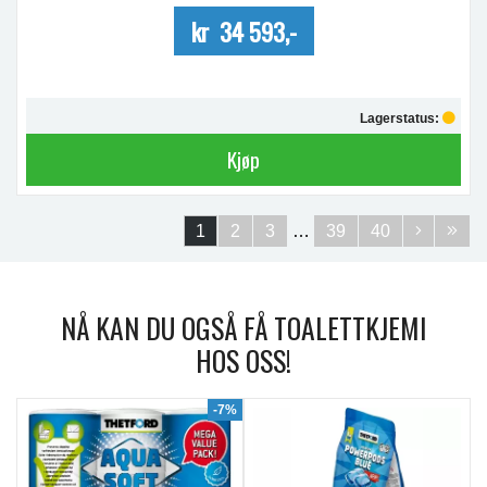
kr 34 593,-
Lagerstatus:
Kjøp
1
2
3
…
39
40
NÅ KAN DU OGSÅ FÅ TOALETTKJEMI
HOS OSS!
9%
-7%