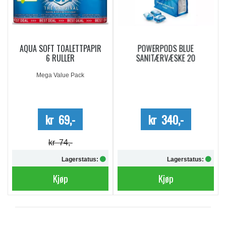
AQUA SOFT TOALETTPAPIR
POWERPODS BLUE
6 RULLER
SANITÆRVÆSKE 20
DOSERINGER
Mega Value Pack
kr 69,-
kr 340,-
kr 74,-
Lagerstatus:
Lagerstatus:
Kjøp
Kjøp