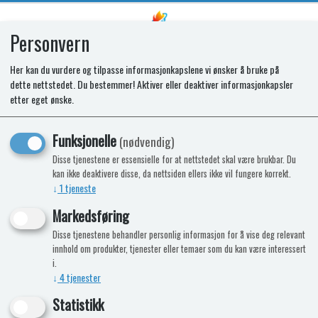
Personvern
0
Her kan du vurdere og tilpasse informasjonkapslene vi ønsker å bruke på
dette nettstedet. Du bestemmer! Aktiver eller deaktiver informasjonkapsler
etter eget ønske.
Vi leverer originalutstyr og deler til
Truma fra vår nettbutikk. Vi lagererfører
det meste lokalt, store maskiner sendes
Funksjonelle
(nødvendig)
direkte til deg fra Truma Norge. Skal du
Disse tjenestene er essensielle for at nettstedet skal være brukbar. Du
ha deler eller kjøpe Truma er dette rett
kan ikke deaktivere disse, da nettsiden ellers ikke vil fungere korrekt.
plass for deg.
↓
1
tjeneste
Markedsføring
Disse tjenestene behandler personlig informasjon for å vise deg relevant
Viser 947 produkter
innhold om produkter, tjenester eller temaer som du kan være interessert
i.
↓
4
tjenester
Statistikk