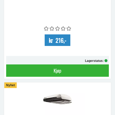
kr 216,-
Lagerstatus:
Kjøp
Nyhet