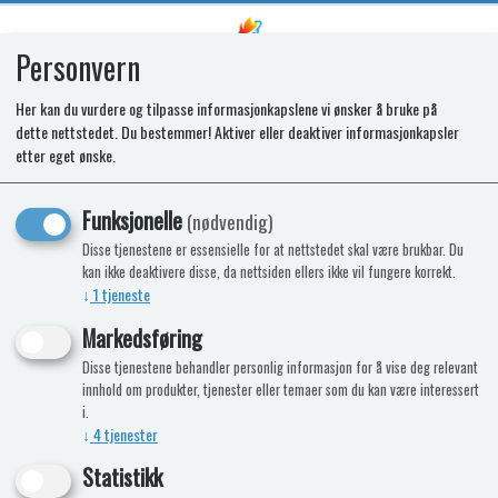
Personvern
0
Her kan du vurdere og tilpasse informasjonkapslene vi ønsker å bruke på
dette nettstedet. Du bestemmer! Aktiver eller deaktiver informasjonkapsler
etter eget ønske.
Funksjonelle
(nødvendig)
Disse tjenestene er essensielle for at nettstedet skal være brukbar. Du
kan ikke deaktivere disse, da nettsiden ellers ikke vil fungere korrekt.
↓
1
tjeneste
Ingen produkter funnet
Markedsføring
Disse tjenestene behandler personlig informasjon for å vise deg relevant
innhold om produkter, tjenester eller temaer som du kan være interessert
i.
↓
4
tjenester
Statistikk