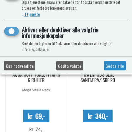
NÅ KAN DU OGSÅ FÅ TOALETTKJEMI
Disse tjenestene analyserer dataene for å forstå hvordan nettstedet
brukes og forbedre brukeropplevelsen.
HOS OSS!
↓
1
tjeneste
9%
-7%
Aktiver eller deaktiver alle valgfrie
informasjonkapsler
Bruk denne bryteren til å aktivere eller deaktivere alle valgfrie
informasjonkapsler.
Kun nødvendige
Godta valgte
Godta alle
AQUA SOFT TOALETTPAPIR
POWERPODS BLUE
6 RULLER
SANITÆRVÆSKE 20
DOSERINGER
Mega Value Pack
kr 69,-
kr 340,-
kr 74,-